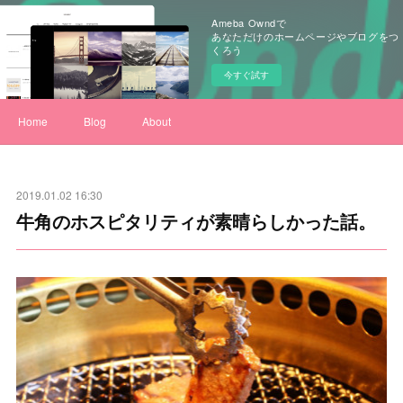
Ameba Owndで
あなただけのホームページやブログをつ
くろう
今すぐ試す
Home
Blog
About
2019.01.02 16:30
牛角のホスピタリティが素晴らしかった話。