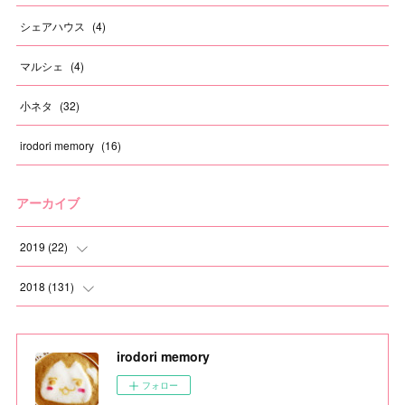
シェアハウス
(
4
)
マルシェ
(
4
)
小ネタ
(
32
)
irodori memory
(
16
)
アーカイブ
2019
(
22
)
(
1
)
2018
(
131
)
(
1
)
(
6
)
irodori memory
(
1
)
(
4
)
フォロー
(
2
)
(
9
)