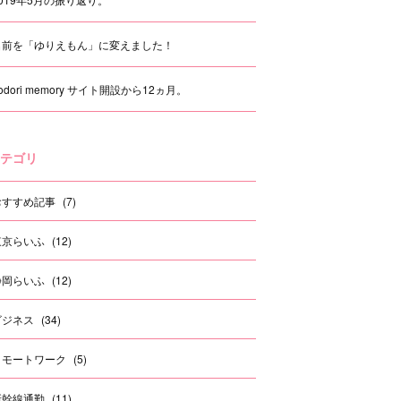
名前を「ゆりえもん」に変えました！
rodori memory サイト開設から12ヵ月。
テゴリ
おすすめ記事
(
7
)
東京らいふ
(
12
)
静岡らいふ
(
12
)
ビジネス
(
34
)
リモートワーク
(
5
)
新幹線通勤
(
11
)