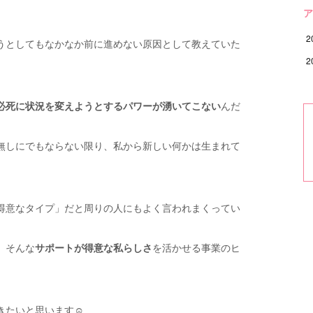
ア
2
うとしてもなかなか前に進めない原因として教えていた
2
必死に状況を変えようとするパワーが湧いてこない
んだ
無しにでもならない限り、私から新しい何かは生まれて
得意なタイプ」だと周りの人にもよく言われまくってい
、そんな
サポートが得意な私らしさ
を活かせる事業のヒ
きたいと思います☺