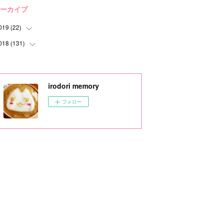
ーカイブ
019
(
22
)
018
(
131
(
1
)
)
(
1
)
(
6
)
(
1
)
(
4
)
irodori memory
(
2
)
(
9
)
フォロー
(
1
)
(
16
)
(
3
)
(
12
)
(
4
)
(
24
)
(
9
)
(
29
)
(
31
)