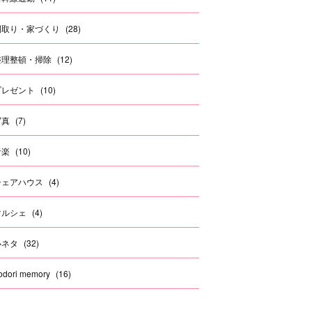
間取り・家づくり
(
28
)
整理整頓・掃除
(
12
)
プレゼント
(
10
)
写真
(
7
)
音楽
(
10
)
シェアハウス
(
4
)
マルシェ
(
4
)
小ネタ
(
32
)
rodori memory
(
16
)