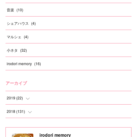
音楽
(
10
)
シェアハウス
(
4
)
マルシェ
(
4
)
小ネタ
(
32
)
irodori memory
(
16
)
アーカイブ
2019
(
22
)
(
1
)
2018
(
131
)
(
1
)
(
6
)
irodori memory
(
1
)