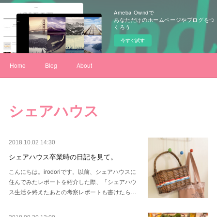
Ameba Owndで
あなただけのホームページやブログをつ
くろう
今すぐ試す
Home
Blog
About
シェアハウス
2018.10.02 14:30
シェアハウス卒業時の日記を見て。
こんにちは。irodoriです。以前、シェアハウスに
住んでみたレポートを紹介した際、「シェアハウ
ス生活を終えたあとの考察レポートも書けたら…