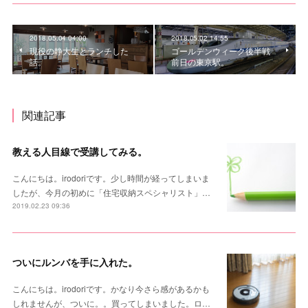
2018.05.04 04:00
2018.05.02 14:55
現役の静大生とランチした
ゴールデンウィーク後半戦
話。
前日の東京駅。
関連記事
教える人目線で受講してみる。
こんにちは。irodoriです。少し時間が経ってしまいま
したが、今月の初めに「住宅収納スペシャリスト」…
2019.02.23 09:36
ついにルンバを手に入れた。
こんにちは。irodoriです。かなり今さら感があるかも
しれませんが、ついに。。買ってしまいました。ロ…