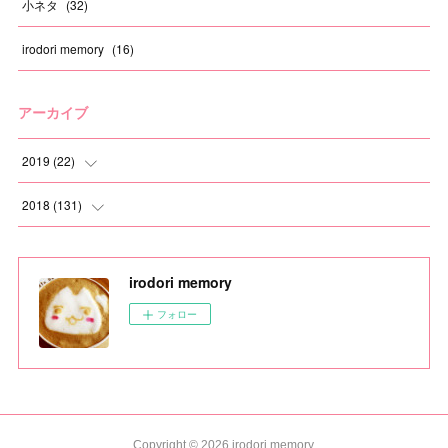
小ネタ
(
32
)
irodori memory
(
16
)
アーカイブ
2019
(
22
)
(
1
)
2018
(
131
)
(
1
)
(
6
)
irodori memory
(
1
)
(
4
)
フォロー
(
2
)
(
9
)
(
1
)
(
16
)
(
3
)
(
12
)
Copyright ©
2026
irodori memory
.