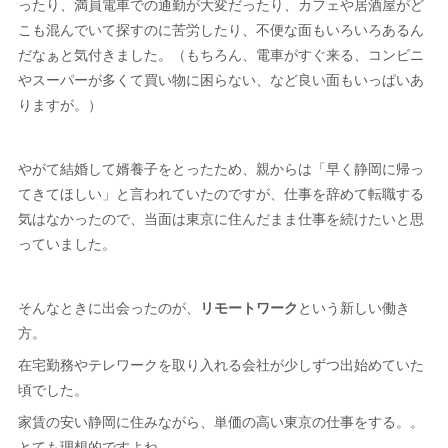
ったり、満員電車での通勤が大変だったり、カフェや居酒屋がど
こも混んでいて探すのに苦労したり、不便な面もいろいろあるん
だなぁと気付きました。（もちろん、電車がすぐ来る、コンビニ
やスーパーが多くて買い物に困らない、など良い面もいっぱいあ
りますが。）
やがて結婚して婿養子をとったため、親からは「早く静岡に帰っ
てきてほしい」と言われていたのですが、仕事を辞めて転職する
気はなかったので、当面は東京に住んだまま仕事を続けたいと思
っていました。
そんなときに出会ったのが、
リモートワーク
という新しい働き
方。
在宅勤務やテレワークを取り入れる会社が少しずつ出始めていた
頃でした。
家賃の安い静岡に住みながら、単価の高い東京の仕事をする。。
とても理想的ですよね。